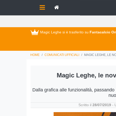
Magic Leghe si è trasferito su
Fantacalcio On
HOME
COMUNICATI UFFICIALI
MAGIC LEGHE, LE NO
Magic Leghe, le novi
Dalla grafica alle funzionalità, passando
nuo
Scritto il
28/07/2019
- 