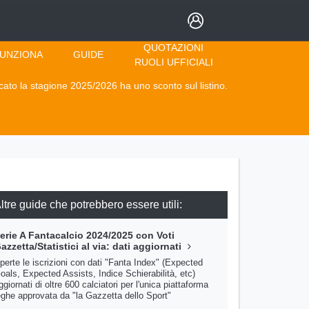
QUOTAZIONI
UNZIONA
GUIDE
RUOLI UFFICIALI
ocato la stagione 2025/2026 ha uno sconto sul listino.
ltre guide che potrebbero essere utili:
erie A Fantacalcio 2024/2025 con Voti
azzetta/Statistici al via: dati aggiornati
perte le iscrizioni con dati "Fanta Index" (Expected
oals, Expected Assists, Indice Schierabilità, etc)
ggiornati di oltre 600 calciatori per l'unica piattaforma
eghe approvata da "la Gazzetta dello Sport"