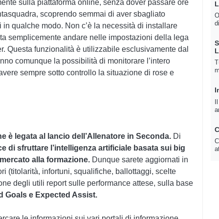
ttamente sulla piattaforma online, senza dover passare ore
i fantasquadra, scoprendo semmai di aver sbagliato
O
d
i in qualche modo. Non c’è la necessità di installare
asta semplicemente andare nelle impostazioni della lega
S
er. Questa funzionalità è utilizzabile esclusivamente dal
ranno comunque la possibilità di monitorare l’intero
T
m
vere sempre sotto controllo la situazione di rose e
I
I
a
C
e è legata al lancio dell’Allenatore in Seconda.
Di
C
 di sfruttare l’intelligenza artificiale basata sui big
a
al mercato alla formazione.
Dunque sarete aggiornati in
i (titolarità, infortuni, squalifiche, ballottaggi, scelte
one degli utili report sulle performance attese, sulla base
d Goals e Expected Assist.
are le informazioni sui vari portali di informazione