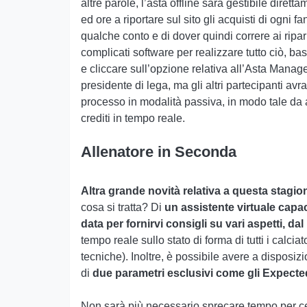
altre parole, l’asta offline sarà gestibile dire
ed ore a riportare sul sito gli acquisti di ogn
qualche conto e di dover quindi correre ai ripar
complicati software per realizzare tutto ciò, b
e cliccare sull’opzione relativa all’Asta Manag
presidente di lega, ma gli altri partecipanti av
processo in modalità passiva, in modo tale da a
crediti in tempo reale.
Allenatore in Seconda
Altra grande novità relativa a questa stagion
cosa si tratta? Di
un assistente virtuale capace
data per fornirvi consigli su vari aspetti, d
tempo reale sullo stato di forma di tutti i calciator
tecniche). Inoltre, è possibile avere a disposizi
di
due parametri esclusivi come gli Expecte
Non sarà più necessario sprecare tempo per cerc