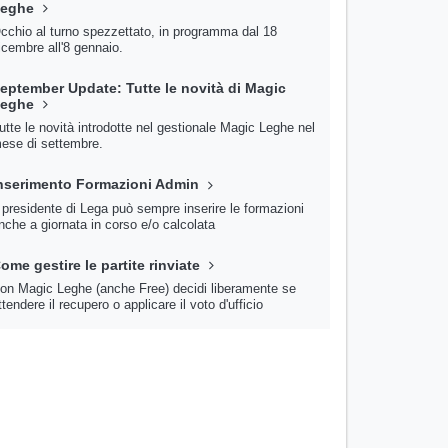
Leghe
cchio al turno spezzettato, in programma dal 18
icembre all'8 gennaio.
eptember Update: Tutte le novità di Magic
Leghe
utte le novità introdotte nel gestionale Magic Leghe nel
ese di settembre.
nserimento Formazioni Admin
l presidente di Lega può sempre inserire le formazioni
nche a giornata in corso e/o calcolata
ome gestire le partite rinviate
on Magic Leghe (anche Free) decidi liberamente se
ttendere il recupero o applicare il voto d'ufficio