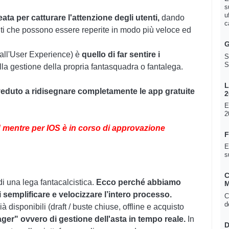
s
u
ta per catturare l'attenzione degli utenti,
dando
c
nti che possono essere reperite in modo più veloce ed
G
 all'User Experience) è
quello di far sentire i
S
S
lla gestione della propria fantasquadra o fantalega.
L
eduto a ridisegnare completamente le app gratuite
2
E
2
id mentre per IOS è in corso di approvazione
F
E
s
C
i una lega fantacalcistica.
Ecco perché abbiamo
M
semplificare e velocizzare l’intero processo.
C
d
 disponibili (draft / buste chiuse, offline e acquisto
ger" ovvero di gestione dell'asta in tempo reale.
In
D