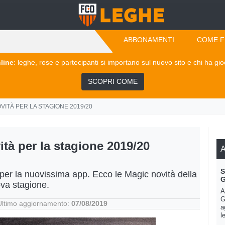
ABBONAMENTI
COME F
line
: leghe, rose e partecipanti si importano sul nuovo sito e chi ha gi
SCOPRI COME
VITÀ PER LA STAGIONE 2019/20
tà per la stagione 2019/20
A
S
 per la nuovissima app. Ecco le Magic novità della
G
va stagione.
A
G
Ultimo aggiornamento:
07/08/2019
a
l