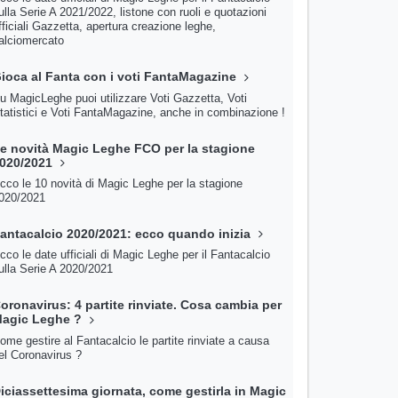
ulla Serie A 2021/2022, listone con ruoli e quotazioni
fficiali Gazzetta, apertura creazione leghe,
alciomercato
ioca al Fanta con i voti FantaMagazine
u MagicLeghe puoi utilizzare Voti Gazzetta, Voti
tatistici e Voti FantaMagazine, anche in combinazione !
e novità Magic Leghe FCO per la stagione
020/2021
cco le 10 novità di Magic Leghe per la stagione
020/2021
antacalcio 2020/2021: ecco quando inizia
cco le date ufficiali di Magic Leghe per il Fantacalcio
ulla Serie A 2020/2021
oronavirus: 4 partite rinviate. Cosa cambia per
agic Leghe ?
ome gestire al Fantacalcio le partite rinviate a causa
el Coronavirus ?
iciassettesima giornata, come gestirla in Magic