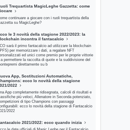
uoli Trequartista MagicLeghe Gazzetta: come
iocare
ome continuare a giocare con i ruoli trequartista della
azzetta su MagicLeghe?
cco le 3 novità della stagione 2022/2023: la
lockchain incontra il fantacalcio
CO sarà il primo fantacalcio ad utilizzare la blockchain
IPFS) per memorizzare i dati, a regalare NFT
ersonalizzati ed unici come premio per le proprie vittorie
 a permettere la raccolta di quote e la suddivisione del
ontepremi direttamente su b
uova App, Sostituzioni Automatiche,
hampions: ecco lo novità della stagione
021/2022
na App completamente ridisegnata, calcoli di risultati e
lassifiche più veloci, Allenatore in Seconda potenziato,
ompetizioni di tipo Champions con passaggi
onfigurabili: ecco lo novità della stagione di Fantacalcio
021/2022
antacalcio 2021/2022: ecco quando inizia
cco le date ufficiali di Magic Leghe per il Fantacalcio