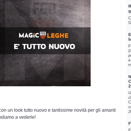
R
g
C
G
E
b
F
(
p
e
m
N
C
2
U
c
C
c
on un look tutto nuovo e tantissime novità per gli amanti
2
Andiamo a vederle!
F
E