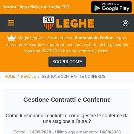
Scarica l'App ufficiale di
Leghe FCO
Magic Leghe si è trasferito su
Fantacalcio Online
: leghe,
rose e partecipanti si importano sul nuovo sito e chi ha giocato la
stagione 2025/2026 ha uno sconto sul listino.
SCOPRI COME
HOME
REGOLE
GESTIONE CONTRATTI E CONFERME
Gestione Contratti e Conferme
Come funzionano i contratti e come gestire le conferme da
una stagione all'altra ?
Scritto il
14/09/2020
- Ultimo aggiornamento:
14/09/2020