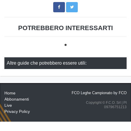
POTREBBERO INTERESSARTI
Altre guide che potrebbero essere utili:
Home
FCO Leghe Campionato by
FCO
Abbonamenti
Copyright © F.C.O. Srl | PI
Live
09796751213
Privacy Policy