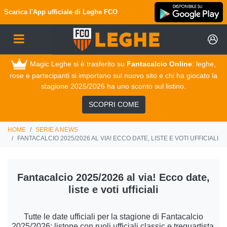
Scarica l'App ufficiale di
Leghe FCO
Magic Leghe si è trasferito su
Fantacalcio Online
: leghe,
rose e partecipanti si importano sul nuovo sito e chi ha giocato la
stagione 2025/2026 ha uno sconto sul listino.
SCOPRI COME
HOME
SERIE A NEWS
FANTACALCIO 2025/2026 AL VIA! ECCO DATE, LISTE E VOTI UFFICIALI
Fantacalcio 2025/2026 al via! Ecco date,
liste e voti ufficiali
Tutte le date ufficiali per la stagione di Fantacalcio
2025/2026: listone con ruoli ufficiali classic e trequartista,