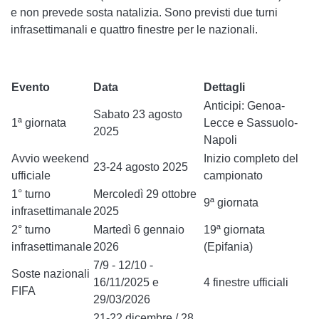
e
non prevede sosta natalizia
. Sono previsti
due turni
infrasettimanali
e quattro finestre per le nazionali.
Evento
Data
Dettagli
Anticipi: Genoa-
Sabato 23 agosto
1ª giornata
Lecce e Sassuolo-
2025
Napoli
Avvio weekend
Inizio completo del
23-24 agosto 2025
ufficiale
campionato
1° turno
Mercoledì 29 ottobre
9ª giornata
infrasettimanale
2025
2° turno
Martedì 6 gennaio
19ª giornata
infrasettimanale
2026
(Epifania)
7/9 - 12/10 -
Soste nazionali
16/11/2025 e
4 finestre ufficiali
FIFA
29/03/2026
21-22 dicembre / 28