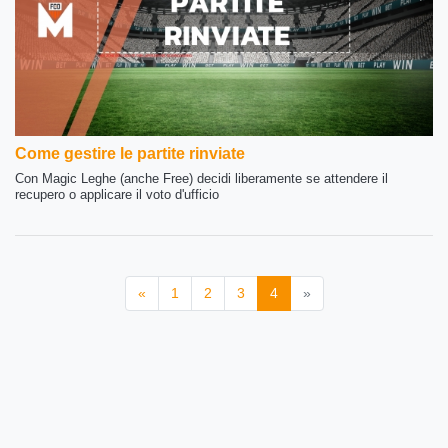
Come gestire le partite rinviate
Con Magic Leghe (anche Free) decidi liberamente se attendere il
recupero o applicare il voto d'ufficio
«
1
2
3
4
»