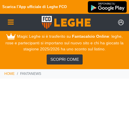
Scarica l'App ufficiale di
Leghe FCO
Magic Leghe si è trasferito su
Fantacalcio Online
: leghe,
rose e partecipanti si importano sul nuovo sito e chi ha giocato la
stagione 2025/2026 ha uno sconto sul listino.
SCOPRI COME
HOME
FANTANEWS